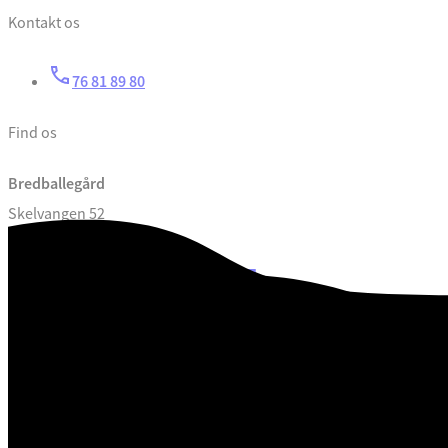
Kontakt os
76 81 89 80
Find os
Bredballegård
Skelvangen 52
7120 Vejle
CVR. 29 18 99 00