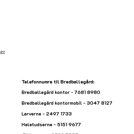
ner
Telefonnumre til Bredballegård:
Bredballegård kontor - 7681 8980
Bredballegård kontormobil - 3047 8127
Larverne - 2497 1733
Haletudserne - 5151 9677