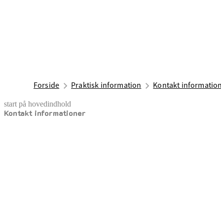
Forside
Praktisk information
Kontakt informatio
start på hovedindhold
Kontakt informationer
senest opdateret 3. august 2026