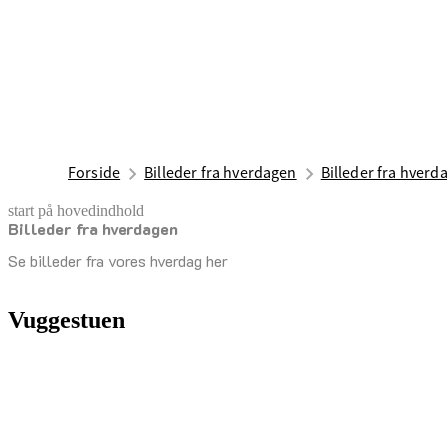
Forside
Billeder fra hverdagen
Billeder fra hverd
start på hovedindhold
Billeder fra hverdagen
senest opdateret 30. juni 2026
Se billeder fra vores hverdag her
Vuggestuen